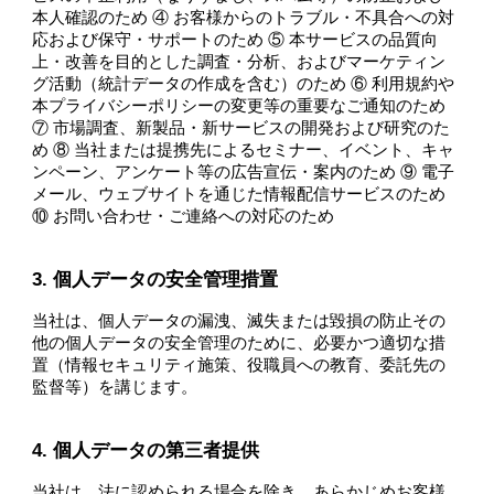
本人確認のため ④ お客様からのトラブル・不具合への対
応および保守・サポートのため ⑤ 本サービスの品質向
上・改善を目的とした調査・分析、およびマーケティン
グ活動（統計データの作成を含む）のため ⑥ 利用規約や
本プライバシーポリシーの変更等の重要なご通知のため
⑦ 市場調査、新製品・新サービスの開発および研究のた
め ⑧ 当社または提携先によるセミナー、イベント、キャ
ンペーン、アンケート等の広告宣伝・案内のため ⑨ 電子
メール、ウェブサイトを通じた情報配信サービスのため
⑩ お問い合わせ・ご連絡への対応のため
3. 個人データの安全管理措置
当社は、個人データの漏洩、滅失または毀損の防止その
他の個人データの安全管理のために、必要かつ適切な措
置（情報セキュリティ施策、役職員への教育、委託先の
監督等）を講じます。
4. 個人データの第三者提供
当社は、法に認められる場合を除き、あらかじめお客様